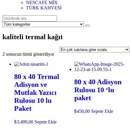
NESCAFE MİX
TÜRK KAHVESİ
kaliteli termal kağıt
Popülerliğe
2 sonucun tümü gösteriliyor
göre
sıralandı
80 x 40 Termal
80 x 40 Adisyon
Adisyon ve
Rulosu 10 ‘lu
Mutfak Yazıcı
paket
Rulosu 10 lu
Paket
₺
450,00
Sepete Ekle
₺
3.499,00
Sepete Ekle