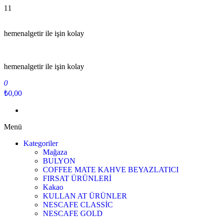
İçeriğe
11
atla
hemenalgetir ile işin kolay
hemenalgetir ile işin kolay
0
₺0,00
Menü
Kategoriler
Mağaza
BULYON
COFFEE MATE KAHVE BEYAZLATICI
FIRSAT ÜRÜNLERİ
Kakao
KULLAN AT ÜRÜNLER
NESCAFE CLASSİC
NESCAFE GOLD