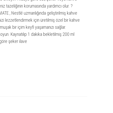
iz tazeliğinin korumasında yardımcı olur. ?
E , Nestlé uzmanlığında geliştirilmiş kahve
izi lezzetlendirmek için üretilmiş özel bir kahve
muşak bir içim keyfi yaşamanızı sağlar.
koyun. Kaynatılıp 1 dakika bekletilmiş 200 ml
 göre şeker ilave