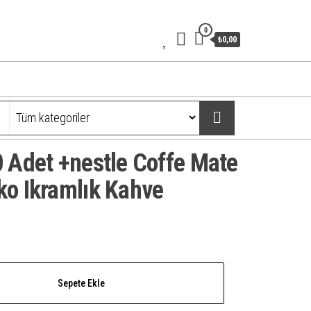
0
₺0,00
0 Adet +nestle Coffe Mate
ko Ikramlık Kahve
Sepete Ekle