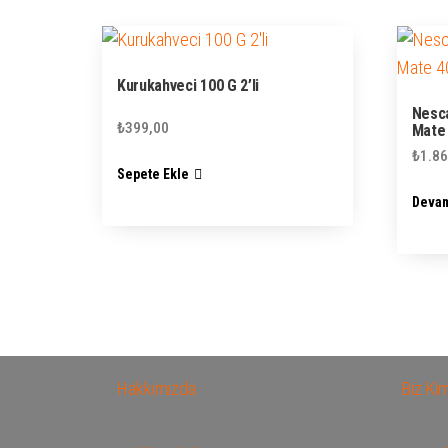
Kurukahveci 100 G 2’li
Nesca
₺
399,00
Mate 
₺
1.86
Sepete Ekle
Devam
Hakkımızda
Biz Ki