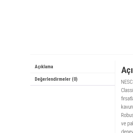
Açıklama
Aç
Değerlendirmeler (0)
NESCA
Classi
fırsat
kavur
Robus
ve pa
deney