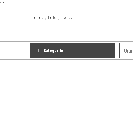
İçeriğe
11
atla
hemenalgetir ile işin kolay
Kategoriler