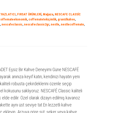
EYAZLATICI
,
FIRSAT ÜRÜNLERİ
,
Mağaza
,
NESCAFE CLASSİC
coffemateekonomik
,
coffematetekiçimlik
,
granülkahve
,
,
nescafeclassic
,
nescafeclassic2gr
,
nestle
,
nestlecoffemate
,
DET Eşsiz Bir Kahve Deneyimi Güne NESCAFÉ
yarak anınıza keyif katın, kendinizi hayatın yeni
kaliteli robusta çekirdeklerini özenle seçip
el kokusunu saklıyoruz. NESCAFÉ Classic kaliteli
 elde edilir. Özel olarak dizayn edilmiş kavanoz
ette aynı üst seviye tat En lezzetli kahve
ic ekleyin. Arzuya göre süt, şeker veya kahve