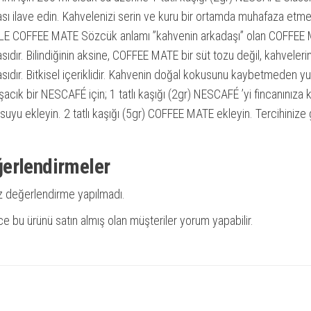
sı ilave edin. Kahvelenizi serin ve kuru bir ortamda muhafaza etmen
E COFFEE MATE Sözcük anlamı ”kahvenin arkadaşı” olan COFFEE MAT
ıdır. Bilindiğinin aksine, COFFEE MATE bir süt tozu değil, kahvelerin
sıdır. Bitkisel içeriklidir. Kahvenin doğal kokusunu kaybetmeden yu
cık bir NESCAFÉ için; 1 tatlı kaşığı (2gr) NESCAFÉ ’yi fincanınıza 
suyu ekleyin. 2 tatlı kaşığı (5gr) COFFEE MATE ekleyin. Tercihinize
erlendirmeler
 değerlendirme yapılmadı.
e bu ürünü satın almış olan müşteriler yorum yapabilir.