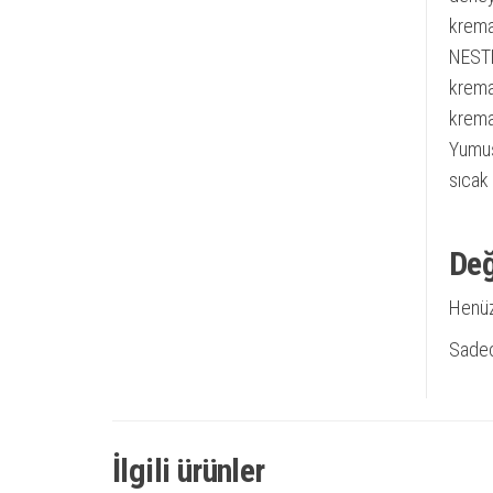
krema
NESTL
kremas
krema
Yumuşa
sıcak 
Değ
Henüz
Sadec
İlgili ürünler